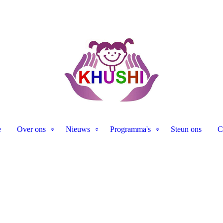
e
Over ons
Nieuws
Programma's
Steun ons
C