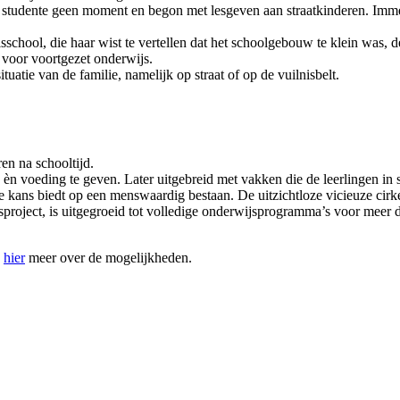
e studente geen moment en begon met lesgeven aan straatkinderen. Imme
school, die haar wist te vertellen dat het schoolgebouw te klein was, 
 voor voortgezet onderwijs.
ituatie van de familie, namelijk op straat of op de vuilnisbelt.
en na schooltijd.
n voeding te geven. Later uitgebreid met vakken die de leerlingen in st
e kans biedt op een menswaardig bestaan. De uitzichtloze vicieuze cir
jsproject, is uitgegroeid tot volledige onderwijsprogramma’s voor meer
s
hier
meer over de mogelijkheden.